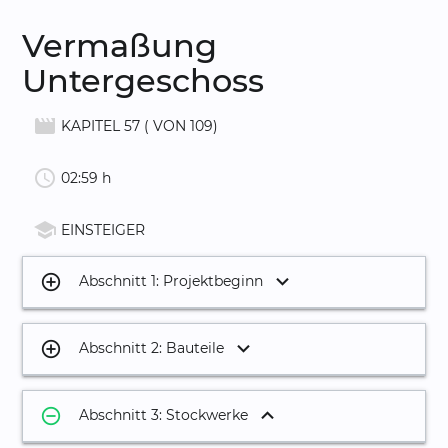
Vermaßung
Untergeschoss
movie_creation
KAPITEL 57 ( VON 109)
schedule
02:59 h
school
EINSTEIGER
add_circle_outline
Abschnitt 1: Projektbeginn
1.
Projekt anlegen
03:18
add_circle_outline
Abschnitt 2: Bauteile
2.
Einstellungen und Optionen
04:19
10.
Außenwand
08:45
remove_circle_outline
3.
Ebenenmodell und Bauwerksstruktur
10:29
Abschnitt 3: Stockwerke
11.
Treppe
05:36