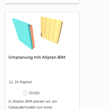
Umplanung mit Allplan BIM
movie_creation
24 Kapitel
schedule
01:45h
In Allplan BIM planen wir ein
Gebäudemodell von einer