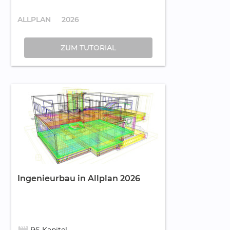
ALLPLAN
2026
ZUM TUTORIAL
Ingenieurbau in Allplan 2026
movie_creation
96 Kapitel