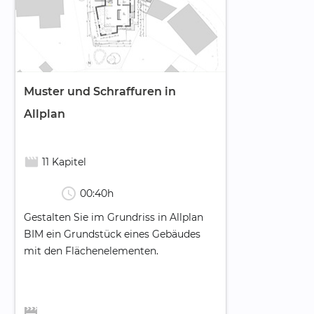
Muster und Schraffuren in
Allplan
movie_creation
11 Kapitel
schedule
00:40h
Gestalten Sie im Grundriss in Allplan
BIM ein Grundstück eines Gebäudes
mit den Flächenelementen.