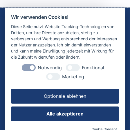
Wir verwenden Cookies!
Diese Seite nutzt Website Tracking-Technologien von
Die E-Learningplattform
Dritten, um ihre Dienste anzubieten, stetig zu
allplanlernen.de ist ein
verbessern und Werbung entsprechend der Interessen
Angebot der CYCOT GmbH
der Nutzer anzuzeigen. Ich bin damit einverstanden
und kann meine Einwilligung jederzeit mit Wirkung für
die Zukunft widerrufen oder ändern.
KONTAKT
ANSCHRIFT
Notwendig
Funktional
0821 720 39 0
CYCOT GmbH
info@cycot.de
Sterzinger Str. 3
Marketing
www.cycot.de
86165 Augsburg
Deutschland
Optionale ablehnen
INFORMATION
RECHTLICHE
HINWEISE
Hilfe und FAQ
Alle akzeptieren
Neues
AGB
Kontakt
Datenschutz
Preise
Widerruf
Cookie Consent