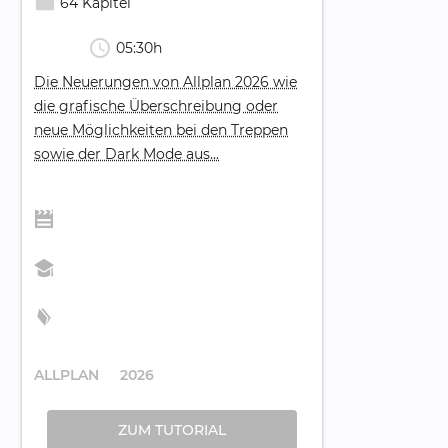
movie_creation
64 Kapitel
schedule
05:30h
Die Neuerungen von Allplan 2026 wie
die grafische Überschreibung oder
neue Möglichkeiten bei den Treppen
sowie der Dark Mode aus...
ALLPLAN
2026
ZUM TUTORIAL