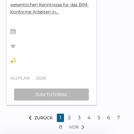
wesentlichen Kenntnisse für das BIM-
Konforme Arbeiten in...
ALLPLAN
2026
ZUM TUTORIAL
chevron_left
1
2
3
4
5
6
7
ZURÜCK
chevron_right
8
VOR