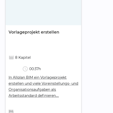
Vorlageprojekt erstellen
movie_creation
8 Kapitel
schedule
00:37h
In Allplan BIM ein Vorlageprojekt
erstellen und viele Voreinstellungs- und
Organisationsaufgaben als
Arbeitsstandard definieren....