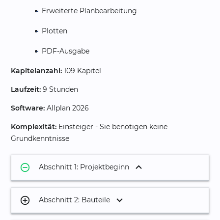
Erweiterte Planbearbeitung
Plotten
PDF-Ausgabe
Kapitelanzahl:
109 Kapitel
Laufzeit:
9 Stunden
Software:
Allplan 2026
Komplexität:
Einsteiger - Sie benötigen keine
Grundkenntnisse
remove_circle_outline
Abschnitt 1: Projektbeginn
1.
Projekt anlegen
03:18
add_circle_outline
Abschnitt 2: Bauteile
2.
Einstellungen und Optionen
04:19