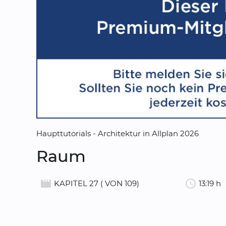
Haupttutorials - Architektur in Allplan 2026
Raum
movie_creation
schedule
KAPITEL 27 ( VON 109)
13:19 h