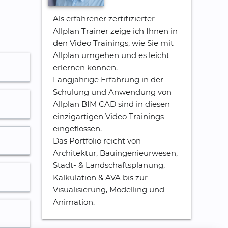
Als erfahrener zertifizierter
Allplan Trainer zeige ich Ihnen in
den Video Trainings, wie Sie mit
Allplan umgehen und es leicht
erlernen können.
Langjährige Erfahrung in der
Schulung und Anwendung von
:18
Allplan BIM CAD sind in diesen
einzigartigen Video Trainings
:19
eingeflossen.
:45
:29
Das Portfolio reicht von
Architektur, Bauingenieurwesen,
:36
:09
Stadt- & Landschaftsplanung,
:44
:38
:51
Kalkulation & AVA bis zur
Visualisierung, Modelling und
:59
:48
:37
Animation.
:05
:25
:22
:00