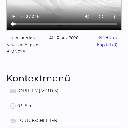
Haupttutorials -
ALLPLAN 2026
Nächstes
Neues in Allplan
Kapitel (8)
BIM 2026
Kontextmenü
movie_creation
KAPITEL 7 ( VON 64)
schedule
03:16 h
school
FORTGESCHRITTEN