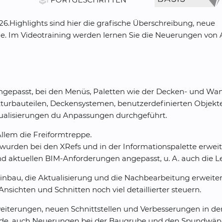
school
26.Highlights sind hier die grafische Überschreibung, neue
e. Im Videotraining werden lernen Sie die Neuerungen von A
ngepasst, bei den Menüs, Paletten wie der Decken- und Wa
turbauteilen, Deckensystemen, benutzerdefinierten Objekt
alisierungen du Anpassungen durchgeführt.
Allem die Freiformtreppe.
den bei den XRefs und in der Informationspalette erweite
aktuellen BIM-Anforderungen angepasst, u. A. auch die Le
inbau, die Aktualisierung und die Nachbearbeitung erweite
sichten und Schnitten noch viel detaillierter steuern.
eiterungen, neuen Schnittstellen und Verbesserungen in de
ände, auch Neuerungen bei der Baugrube und den Spundwän