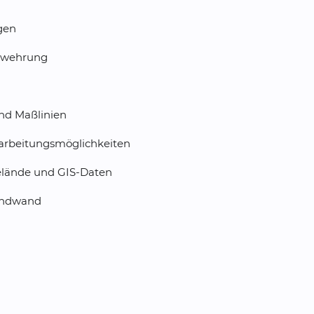
gen
ewehrung
nd Maßlinien
arbeitungsmöglichkeiten
elände und GIS-Daten
undwand