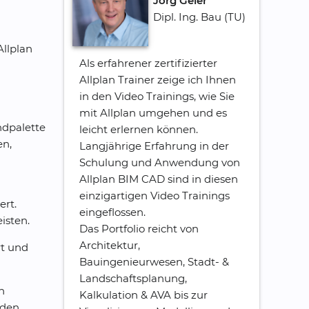
Jörg Geier
Dipl. Ing. Bau (TU)
llplan
Als erfahrener zertifizierter
Allplan Trainer zeige ich Ihnen
in den Video Trainings, wie Sie
mit Allplan umgehen und es
ndpalette
leicht erlernen können.
en,
Langjährige Erfahrung in der
Schulung und Anwendung von
Allplan BIM CAD sind in diesen
einzigartigen Video Trainings
rt.
eingeflossen.
isten.
Das Portfolio reicht von
Architektur,
rt und
Bauingenieurwesen, Stadt- &
Landschaftsplanung,
n
Kalkulation & AVA bis zur
den.