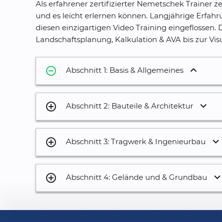
Als erfahrener zertifizierter Nemetschek Trainer z
und es leicht erlernen können. Langjährige Erfa
diesen einzigartigen Video Training eingeflossen. 
Landschaftsplanung, Kalkulation & AVA bis zur Vis
remove_circle_outline
Abschnitt 1: Basis & Allgemeines
1.
Grundlagen
add_circle_outline
Abschnitt 2: Bauteile & Architektur
2.
Projektverwaltungsdatei
20.
Benutzerdefiniertes Bauteil
3.
Allplan und das Hauptmenü
add_circle_outline
Abschnitt 3: Tragwerk & Ingenieurbau
21.
SmartParts in OpeningParts wandeln
4.
Farbschema der Benutzeroberfläche
38.
Tragwerkspfette
22.
Öffnungselemente einbauen
add_circle_outline
5.
Neue Paletten
Abschnitt 4: Gelände und & Grundbau
39.
Statisches Tragwerksystem
23.
Öffnungsmakro umdrehen
6.
Shortcut
52.
Geopackage import
40.
Punktfang am Tragwerksystem
24.
Öffnungssymbol
7.
Kontextmenü