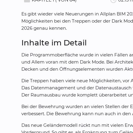
movie_creation
schedule
Es gibt wieder viele Neuerungen in Allplan BIM 20
Möglichkeiten bei den Treppen oder der Dark Mod
2026 genau kennen.
Inhalte im Detail
Die Programmoberfläche wurde in vielen Fällen a
und Allem voran mit dem Dark Mode. Bei Architek
Decken und den Öffnungselementen wurden Aktu
Die Treppen haben viele neue Möglichkeiten, vor 
Das Datenmanagement und der Datenaustausch wur
Der Raumausbau wurde komplett überarbeitet und 
Bei der Bewehrung wurden an vielen Stellen der E
verbessert. Die Bewehrung kann nun auch in den An
Das neue Geländemodell rückt nun mit vielen Erw
Vordergrund. So gibt es, als Ergänzung zum Gel