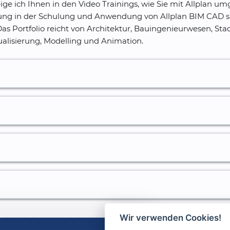
eige ich Ihnen in den Video Trainings, wie Sie mit Allplan u
hrung in der Schulung und Anwendung von Allplan BIM CAD s
Das Portfolio reicht von Architektur, Bauingenieurwesen, Sta
ualisierung, Modelling und Animation.
0
0
0
0
0
0
0
Wir verwenden Cookies!
0
0