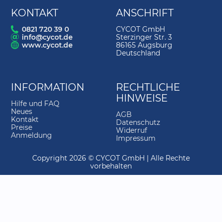
5.
Geländedarstellung
02:18
KONTAKT
ANSCHRIFT
6.
Hilfslinien
03:42
0821 720 39 0
CYCOT GmbH
info@cycot.de
Sterzinger Str. 3
7.
Geländebeschriftung
01:31
www.cycot.de
86165 Augsburg
Deutschland
8.
Geländelängsschnitt
01:15
9.
Geländeinfo
02:40
INFORMATION
RECHTLICHE
10.
Gelände kopieren
01:57
HINWEISE
Hilfe und FAQ
11.
Geländebearbeitung Plateau 2
03:34
Neues
AGB
Kontakt
Datenschutz
12.
Geländebearbeitung Plateau 1
01:49
Preise
Widerruf
Anmeldung
Impressum
13.
Geländebearbeitung Plateau 3
03:50
Copyright 2026 © CYCOT GmbH | Alle Rechte
14.
DGM modifizieren-Geländepunkte
05:52
vorbehalten
15.
Allgemeine Einstellungen
01:19
16.
DGM modifizieren-Bruchkanten
02:44
17.
Auftrag und Abtrag
02:55