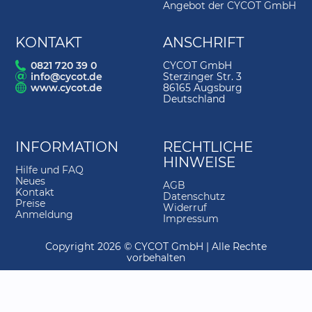
4.
Darstellungsstil
02:33
Angebot der CYCOT GmbH
5.
Geländedarstellung
02:18
KONTAKT
ANSCHRIFT
6.
Hilfslinien
03:42
0821 720 39 0
CYCOT GmbH
info@cycot.de
Sterzinger Str. 3
7.
Geländebeschriftung
01:31
www.cycot.de
86165 Augsburg
Deutschland
8.
Geländelängsschnitt
01:15
9.
Geländeinfo
02:40
INFORMATION
RECHTLICHE
10.
Gelände kopieren
01:57
HINWEISE
Hilfe und FAQ
11.
Geländebearbeitung Plateau 2
03:34
Neues
AGB
Kontakt
Datenschutz
12.
Geländebearbeitung Plateau 1
01:49
Preise
Widerruf
Anmeldung
Impressum
13.
Geländebearbeitung Plateau 3
03:50
Copyright 2026 © CYCOT GmbH | Alle Rechte
14.
DGM modifizieren-Geländepunkte
05:52
vorbehalten
15.
Allgemeine Einstellungen
01:19
16.
DGM modifizieren-Bruchkanten
02:44