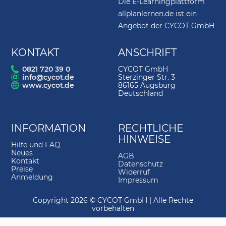
Die E-Learningplattform
3.
Linie
03:27
allplanlernen.de ist ein
4.
Navigation
03:03
Angebot der CYCOT GmbH
5.
Winkelsprung
04:52
KONTAKT
ANSCHRIFT
6.
Lot
01:38
0821 720 39 0
CYCOT GmbH
info@cycot.de
Sterzinger Str. 3
7.
Zwei Elemente verschneiden
01:08
www.cycot.de
86165 Augsburg
Deutschland
8.
Linie verlängern
03:03
9.
Paralleler Linienzug
03:11
INFORMATION
RECHTLICHE
10.
Rechteck
06:02
HINWEISE
Hilfe und FAQ
11.
Parallele zu Element
01:50
Neues
AGB
Kontakt
Datenschutz
12.
Element zwischen Schnittpunkten
01:53
Preise
Widerruf
löschen
Anmeldung
Impressum
13.
Abstand
05:32
Copyright 2026 © CYCOT GmbH | Alle Rechte
vorbehalten
14.
Schraffur
02:38