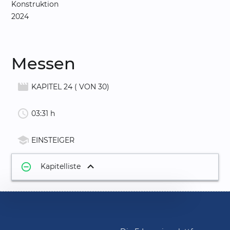
Konstruktion
2024
Messen
movie_creation
KAPITEL 24 ( VON 30)
schedule
03:31 h
school
EINSTEIGER
remove_circle_outline
Kapitelliste
1.
Projekt anlegen
01:12
2.
Oberfläche
02:55