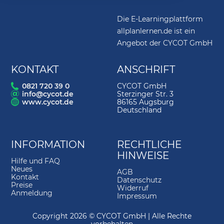
2.
Oberfläche
02:55
Die E-Learningplattform
3.
Linie
03:27
allplanlernen.de ist ein
4.
Navigation
03:03
Angebot der CYCOT GmbH
5.
Winkelsprung
04:52
KONTAKT
ANSCHRIFT
6.
Lot
01:38
0821 720 39 0
CYCOT GmbH
info@cycot.de
Sterzinger Str. 3
7.
Zwei Elemente verschneiden
01:08
www.cycot.de
86165 Augsburg
Deutschland
8.
Linie verlängern
03:03
9.
Paralleler Linienzug
03:11
INFORMATION
RECHTLICHE
10.
Rechteck
06:02
HINWEISE
Hilfe und FAQ
11.
Parallele zu Element
01:50
Neues
AGB
Kontakt
Datenschutz
12.
Element zwischen Schnittpunkten
01:53
Preise
Widerruf
löschen
Anmeldung
Impressum
13.
Abstand
05:32
Copyright 2026 © CYCOT GmbH | Alle Rechte
vorbehalten