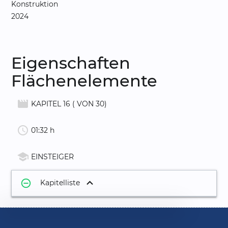
Konstruktion
2024
Eigenschaften
Flächenelemente
movie_creation
KAPITEL 16 ( VON 30)
schedule
01:32 h
school
EINSTEIGER
remove_circle_outline
Kapitelliste
1.
Projekt anlegen
01:12