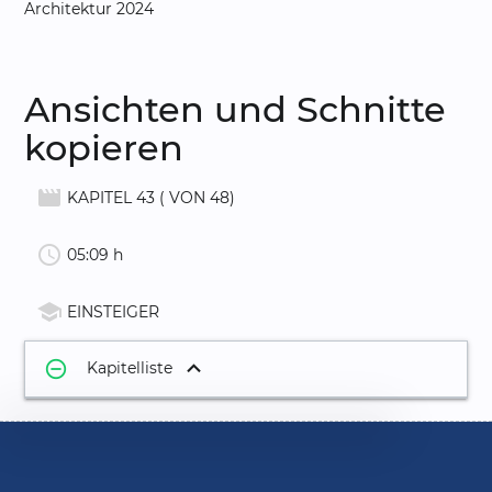
Architektur 2024
Ansichten und Schnitte
kopieren
movie_creation
KAPITEL 43 ( VON 48)
schedule
05:09 h
school
EINSTEIGER
remove_circle_outline
Kapitelliste
1.
Oberfläche
03:42
2.
Projekt anlegen
03:04