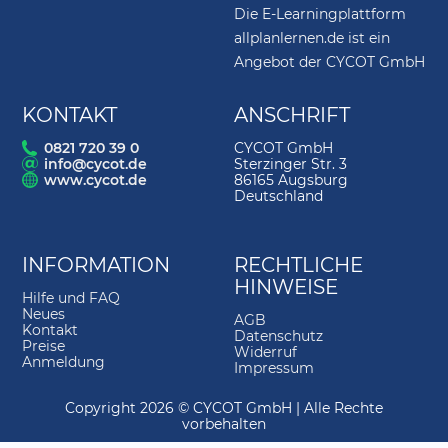
Die E-Learningplattform
3.
Bauwerksstruktur
10:52
allplanlernen.de ist ein
4.
Lageplan importieren
04:14
Angebot der CYCOT GmbH
5.
Lageplan bearbeiten
05:31
KONTAKT
ANSCHRIFT
6.
Texte drehen
03:56
0821 720 39 0
CYCOT GmbH
info@cycot.de
Sterzinger Str. 3
7.
Verzerren
02:06
www.cycot.de
86165 Augsburg
Deutschland
8.
Achsraster
04:54
9.
Verschieben mit Abstandspunkt
02:33
INFORMATION
RECHTLICHE
10.
Außenwand
09:31
HINWEISE
Hilfe und FAQ
11.
Linienbauteil an Linienbauteil
01:54
Neues
AGB
Kontakt
Datenschutz
12.
Innenwände
04:55
Preise
Widerruf
Anmeldung
Impressum
13.
Tür
07:42
Copyright 2026 © CYCOT GmbH | Alle Rechte
14.
Mit Abstand platzieren
06:48
vorbehalten