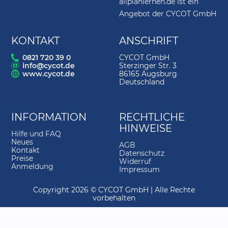
allplanlernen.de ist ein
4.
Lageplan importieren
04:14
Angebot der CYCOT GmbH
5.
Lageplan bearbeiten
05:31
KONTAKT
ANSCHRIFT
6.
Texte drehen
03:56
0821 720 39 0
CYCOT GmbH
info@cycot.de
Sterzinger Str. 3
7.
Verzerren
02:06
www.cycot.de
86165 Augsburg
Deutschland
8.
Achsraster
04:54
9.
Verschieben mit Abstandspunkt
02:33
INFORMATION
RECHTLICHE
10.
Außenwand
09:31
HINWEISE
Hilfe und FAQ
11.
Linienbauteil an Linienbauteil
01:54
Neues
AGB
Kontakt
Datenschutz
12.
Innenwände
04:55
Preise
Widerruf
Anmeldung
Impressum
13.
Tür
07:42
Copyright 2026 © CYCOT GmbH | Alle Rechte
14.
Mit Abstand platzieren
06:48
vorbehalten
15.
Installationswand
07:08