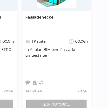
ü
Fassadenecke
ule
schedule
movie_creation
00:01h
1 Kapitel
00:06h
n STRG
In Allplan BIM eine Fassade
umgestalten.
2024
ALLPLAN
2024
ZUM TUTORIAL