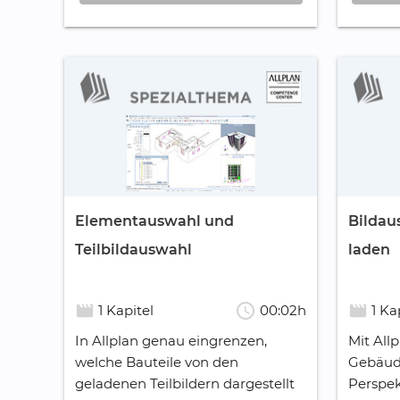
Elementauswahl und
Bildau
Teilbildauswahl
laden
schedule
movie_creation
movie_creation
1 Kapitel
00:02h
1 Ka
In Allplan genau eingrenzen,
Mit All
welche Bauteile von den
Gebäude
geladenen Teilbildern dargestellt
Perspek