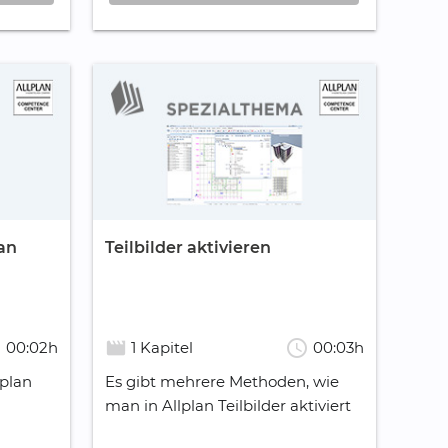
an
Teilbilder aktivieren
e
schedule
movie_creation
00:02h
1 Kapitel
00:03h
lplan
Es gibt mehrere Methoden, wie
man in Allplan Teilbilder aktiviert