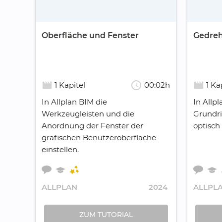
Oberfläche und Fenster
Gedreh
schedule
movie_creation
movie_creation
1 Kapitel
00:02h
1 Ka
In Allplan BIM die
In Allp
Werkzeugleisten und die
Grundri
Anordnung der Fenster der
optisch
grafischen Benutzeroberfläche
einstellen.
ALLPLAN
2024
ALLPL
ZUM TUTORIAL