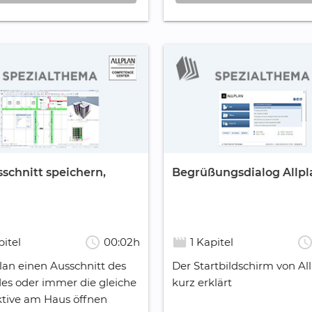
sschnitt speichern,
Begrüßungsdialog Allpl
schedule
schedul
movie_creation
pitel
00:02h
1 Kapitel
plan einen Ausschnitt des
Der Startbildschirm von Al
s oder immer die gleiche
kurz erklärt
tive am Haus öffnen