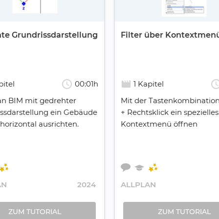
te Grundrissdarstellung
Filter über Kontextmen
schedule
sched
movie_creation
pitel
00:01h
1 Kapitel
lan BIM mit gedrehter
Mit der Tastenkombinatio
ssdarstellung ein Gebäude
+ Rechtsklick ein spezielles
 horizontal ausrichten.
Kontextmenü öffnen
AN
2024
ALLPLAN
ZUM TUTORIAL
ZUM TUTORIAL