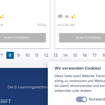
AN
2024
ALLPLAN
ZUM TUTORIAL
ZUM TUTORIAL
7
8
9
10
11
12
13
14
15
16
17
1
Wir verwenden Cookies!
Diese Seite nutzt Website Track
stetig zu verbessern und Werbu
bin damit einverstanden und kann
Die E-Learningplattform allplanlernen.de ist ein Ang
widerrufen oder ändern.
Notwend
RIFT
INFORMATION