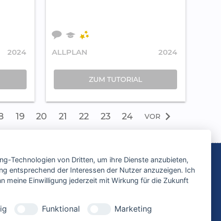
2024
ALLPLAN
2024
ZUM TUTORIAL
chevron_right
8
19
20
21
22
23
24
VOR
ing-Technologien von Dritten, um ihre Dienste anzubieten,
ng entsprechend der Interessen der Nutzer anzuzeigen. Ich
 meine Einwilligung jederzeit mit Wirkung für die Zukunft
ebot der CYCOT GmbH
ig
Funktional
Marketing
RECHTLICHE HINWEISE