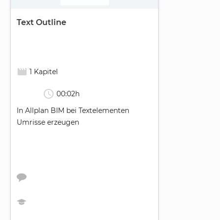
Text Outline
movie_creation
1 Kapitel
schedule
00:02h
In Allplan BIM bei Textelementen
Umrisse erzeugen