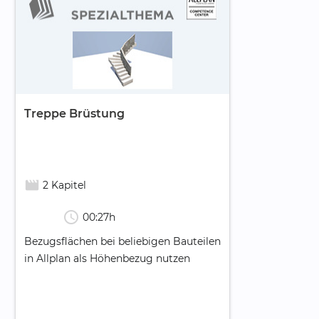
Treppe Brüstung
movie_creation
2 Kapitel
schedule
00:27h
Bezugsflächen bei beliebigen Bauteilen
in Allplan als Höhenbezug nutzen