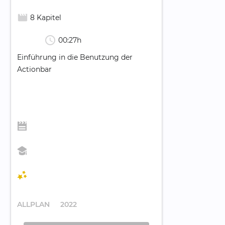
movie_creation
8 Kapitel
schedule
00:27h
Einführung in die Benutzung der
Actionbar
ALLPLAN
2022