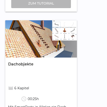
ZUM TUTORIAL
Dachobjekte
movie_creation
6 Kapitel
schedule
00:25h
Mit SmartParts in Allplan ein Dach