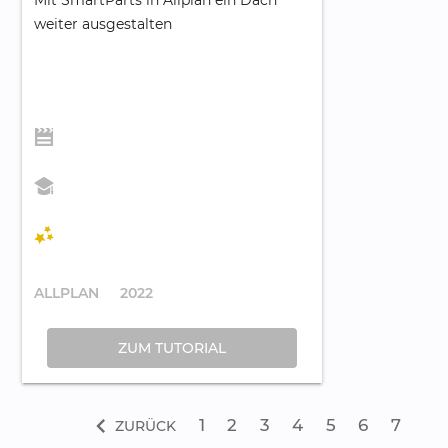
weiter ausgestalten
ALLPLAN
2022
ZUM TUTORIAL
chevron_left
1
2
3
4
5
6
7
ZURÜCK