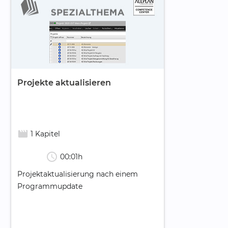
Projekte aktualisieren
movie_creation
1 Kapitel
schedule
00:01h
Projektaktualisierung nach einem
Programmupdate