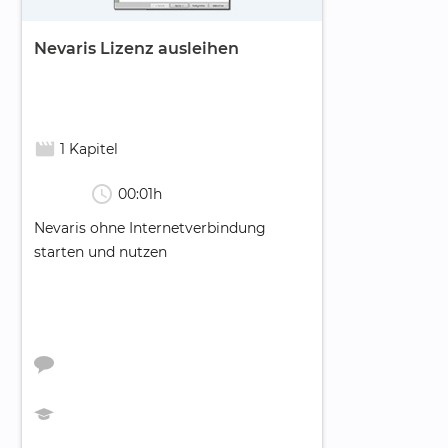
Nevaris Lizenz ausleihen
movie_creation
1 Kapitel
schedule
00:01h
Nevaris ohne Internetverbindung
starten und nutzen