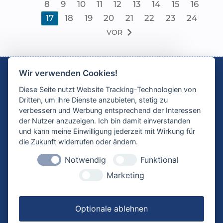
8
9
10
11
12
13
14
15
16
17
18
19
20
21
22
23
24
chevron_right
VOR
Wir verwenden Cookies!
Diese Seite nutzt Website Tracking-Technologien von
Die E-Learningplattform
Dritten, um ihre Dienste anzubieten, stetig zu
allplanlernen.de ist ein
verbessern und Werbung entsprechend der Interessen
Angebot der CYCOT GmbH
der Nutzer anzuzeigen. Ich bin damit einverstanden
und kann meine Einwilligung jederzeit mit Wirkung für
die Zukunft widerrufen oder ändern.
KONTAKT
ANSCHRIFT
Notwendig
Funktional
0821 720 39 0
CYCOT GmbH
info@cycot.de
Sterzinger Str. 3
Marketing
www.cycot.de
86165 Augsburg
Deutschland
Optionale ablehnen
INFORMATION
RECHTLICHE