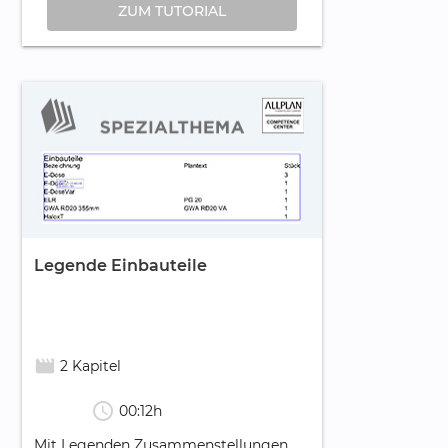
ZUM TUTORIAL
Legende Einbauteile
movie_creation
2 Kapitel
schedule
00:12h
Mit Legenden Zusammenstellungen