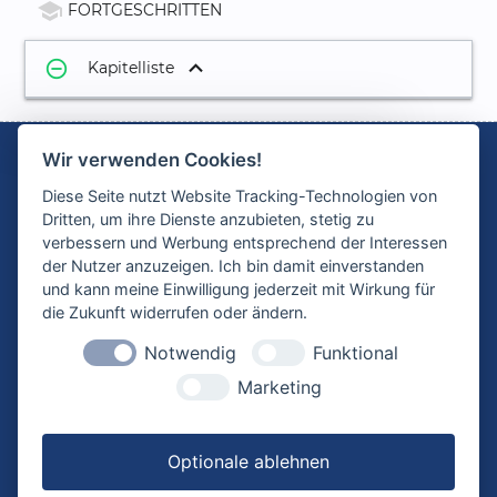
school
FORTGESCHRITTEN
remove_circle_outline
Kapitelliste
1.
Projektsicherung einspielen
02:45
Wir verwenden Cookies!
2.
Einstellungen und Optionen
05:36
Diese Seite nutzt Website Tracking-Technologien von
Die E-Learningplattform
3.
Gundsätzliche zu Oberflächen
12:17
Dritten, um ihre Dienste anzubieten, stetig zu
allplanlernen.de ist ein
verbessern und Werbung entsprechend der Interessen
4.
Perspektive
03:35
Angebot der CYCOT GmbH
der Nutzer anzuzeigen. Ich bin damit einverstanden
und kann meine Einwilligung jederzeit mit Wirkung für
5.
Erstes Rendering
05:17
die Zukunft widerrufen oder ändern.
KONTAKT
ANSCHRIFT
6.
Wichtige Kleinigkeiten
10:58
Notwendig
Funktional
0821 720 39 0
CYCOT GmbH
info@cycot.de
Sterzinger Str. 3
7.
Fensterbänke als Öffnungsobjekte
04:08
Marketing
www.cycot.de
86165 Augsburg
einfügen
Deutschland
8.
3D-Grundstück laden
04:43
Optionale ablehnen
9.
Anpassung ans Gelände
09:26
INFORMATION
RECHTLICHE