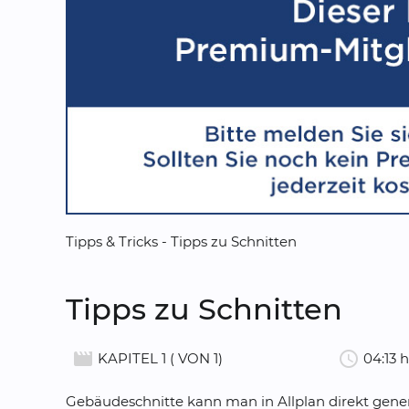
Tipps & Tricks - Tipps zu Schnitten
Tipps zu Schnitten
movie_creation
schedule
KAPITEL 1 ( VON 1)
04:13 h
Gebäudeschnitte kann man in Allplan direkt generi