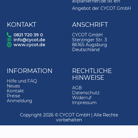
allplanlernen.de ist ein
4.
Höhenkote und Höhenanpassung
06:29
Angebot der CYCOT GmbH
5.
Wände bemaßen
07:44
KONTAKT
ANSCHRIFT
6.
Tür
03:59
0821 720 39 0
CYCOT GmbH
info@cycot.de
Sterzinger Str. 3
7.
Fenster
04:16
www.cycot.de
86165 Augsburg
Deutschland
8.
Öffnungen ändern
03:14
9.
Kopieren und Spiegeln
01:55
INFORMATION
RECHTLICHE
10.
Navigation
08:20
HINWEISE
Hilfe und FAQ
11.
Dachebenen für ein Tonnendach
03:13
Neues
AGB
Kontakt
Datenschutz
12.
Dachhaut und deren Darstellung
03:44
Preise
Widerruf
Anmeldung
Impressum
13.
Raum
02:19
Copyright 2026 © CYCOT GmbH | Alle Rechte
14.
Geschoss
03:19
vorbehalten
15.
Einrichtung
04:21