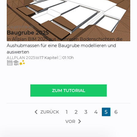
Haupttutorials
Baugrube 2025
In Allplan BIM 2025 aus mehreren Bodenschichten die
Aushubmassen für eine Baugrube modellieren und
auswerten
17 Kapitel
01:10h
ALLPLAN
2025
movie_creation
schedule
ZUM TUTORIAL
chevron_left
1
2
3
4
5
6
ZURÜCK
chevron_right
VOR