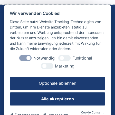
Wir verwenden Cookies!
Diese Seite nutzt Website Tracking-Technologien von
Die E-Learningplattform
Dritten, um ihre Dienste anzubieten, stetig zu
allplanlernen.de ist ein
verbessern und Werbung entsprechend der Interessen
Angebot der CYCOT GmbH
der Nutzer anzuzeigen. Ich bin damit einverstanden
und kann meine Einwilligung jederzeit mit Wirkung für
die Zukunft widerrufen oder ändern.
KONTAKT
ANSCHRIFT
Notwendig
Funktional
0821 720 39 0
CYCOT GmbH
info@cycot.de
Sterzinger Str. 3
Marketing
www.cycot.de
86165 Augsburg
Deutschland
Optionale ablehnen
INFORMATION
RECHTLICHE
HINWEISE
Hilfe und FAQ
Alle akzeptieren
Neues
AGB
Kontakt
Datenschutz
Preise
Widerruf
Cookie Consent
Anmeldung
Datenschutz
Impressum