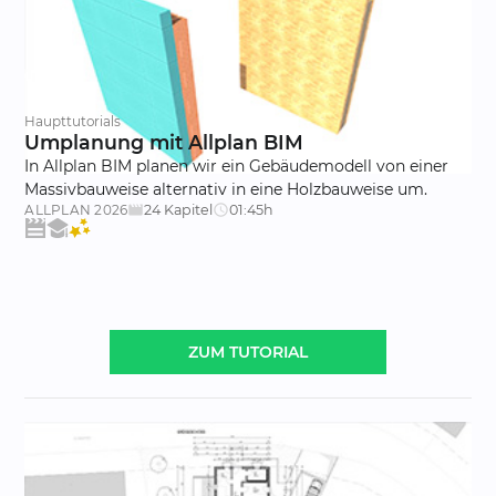
Haupttutorials
Umplanung mit Allplan BIM
In Allplan BIM planen wir ein Gebäudemodell von einer
Massivbauweise alternativ in eine Holzbauweise um.
24 Kapitel
01:45h
ALLPLAN
2026
movie_creation
schedule
ZUM TUTORIAL