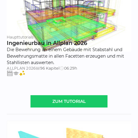
Haupttutorials
Ingenieurbau in Allplan 2026
Die Bewehrung an einem Gebäude mit Stabstahl und
Bewehrungsmatte in allen Facetten erzeugen und mit
Stahllisten auswerten.
96 Kapitel
06:29h
ALLPLAN
2026
movie_creation
schedule
ZUM TUTORIAL